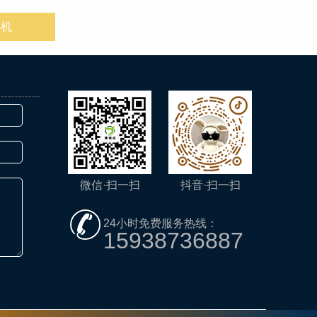
碎机
微信·扫一扫
抖音·扫一扫
24小时免费服务热线：
15938736887