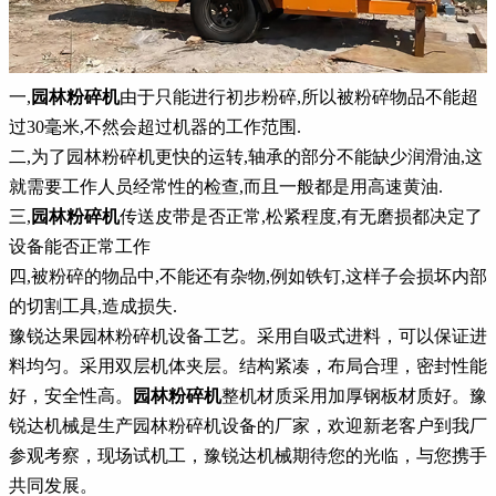
一,
园林粉碎机
由于只能进行初步粉碎,所以被粉碎物品不能超
过30毫米,不然会超过机器的工作范围.
二,为了园林粉碎机更快的运转,轴承的部分不能缺少润滑油,这
就需要工作人员经常性的检查,而且一般都是用高速黄油.
三,
园林粉碎机
传送皮带是否正常,松紧程度,有无磨损都决定了
设备能否正常工作
四,被粉碎的物品中,不能还有杂物,例如铁钉,这样子会损坏内部
的切割工具,造成损失.
豫锐达果园林粉碎机设备工艺。采用自吸式进料，可以保证进
料均匀。采用双层机体夹层。结构紧凑，布局合理，密封性能
好，安全性高。
园林粉碎机
整机材质采用加厚钢板材质好。豫
锐达机械是生产园林粉碎机设备的厂家，欢迎新老客户到我厂
参观考察，现场试机工，豫锐达机械期待您的光临，与您携手
共同发展。