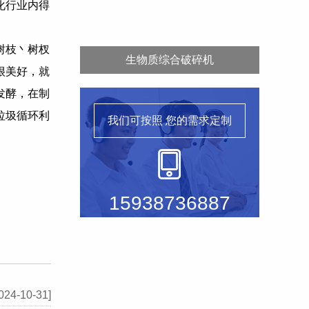
化行业内得
树枝丶树杈
生物质综合破碎机
很美好，就
发酵，在制
垃圾循环利
我们可按照
您的需求定制
15938736887
024-10-31]