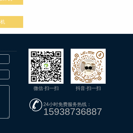
碎机
微信·扫一扫
抖音·扫一扫
24小时免费服务热线：
15938736887